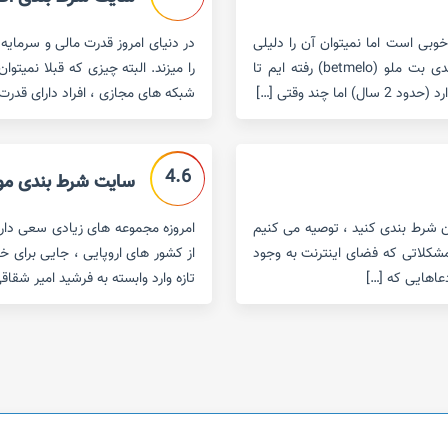
 فاکتور خوبی است اما نمیتوان آن را دلیلی
در دنیای امروز قدرت مالی و سرمای
برای نداشتن تخلف دانست.در این مقاله به سراغ سایت شرط بندی بت ملو (betmelo) رفته ایم تا
را میزند. البته چیزی که قبلا نمیتوا
چند وقتی […]
شبکه های مجازی ، افراد دارای قدر
4.6
سایت شرط بندی موبایل بت 
آن شرط بندی کنید ، توصیه می کنیم
امروزه مجموعه های زیادی سعی دارند 
ز مشکلاتی که فضای اینترنت به وجود
از کشور های اروپایی ، جایی برای خ
عاهایی که […]
تازه وارد وابسته به فرشید امیر شقاقی