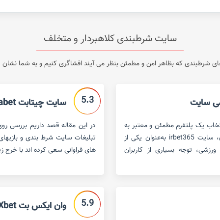
سایت شرطبندی کلاهبردار و متخلف
 شرطبندی که بظاهر امن و مطمئن بنظر می آیند افشاگری کنیم و به شما نشان دهی
5.3
سایت چیتابت chitabet
تخاب یک پلتفرم مطمئن و معتبر به
یکی از دغدغه‌های اصلی کاربران تبدیل شده است. در این میان، سایت irbet365 به‌عنوان یکی از
تبلیغات سایت شرط بندی و بازیهای ک
ورزشی، توجه بسیاری از کاربران
های فراوانی سعی کرده اند با خرج ز
5.9
وان ایکس بت 1Xbet – سایت مطمئن شرط بندی یا کلاهبردار