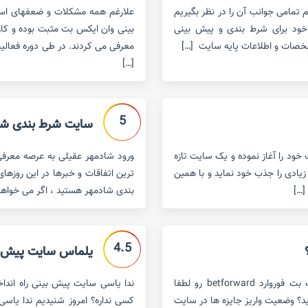
تمامی جوانب آن را در نظر بگیریم
علارغم همه مشکلات و ضعفهای اسا
 خود برای شرط بندی و پیش بینی
بینی وان ایکس بت مثبت بوده و کارب
خصات و اطلاعات پایه سایت […]
معرفی می کردند. در طی دوره فعالی
[…]
5
سایت شرط بندی شا
تی ست که فعالیت خود را آغاز نموده و یک سایت تازه
سته با تبلیغات فراوان در فضای مجازی ٬ کاربران زیادی را جذب خود نماید و با همین
ترین اتفاقات و خبرها در این روزهای
[…]
بندی شادمهر هستید ، اگر می خواهید 
4.5
یلماس سایت پیش بی
سایت پیش بینی فوتبال و کازینو بت فوروارد لینک جدید سایت بت فوروارد betforward رو لطفا
ندا یاسی سایت پیش بینی راه اندا
ید؟ وضعیت واریز جایزه ها در سایت
کسی نداره؟ امروز شنیدیم ندا یاسی