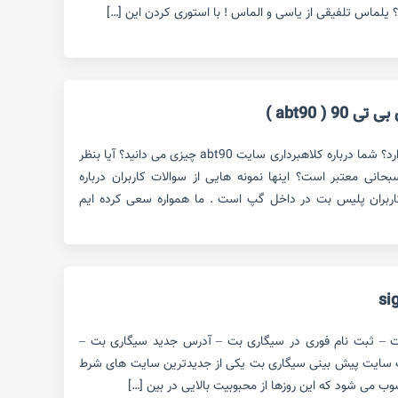
یلماس تلفیقی از یاسی و الماس ! با استوری کردن این […]
 ( abt90 )
کلاهبرداری سایت abt90 حقیقت دارد؟ شما درباره کلاهبرداری سایت abt90 چیزی می دانید؟ آیا بنظر
ی بی تی 90 ساشا سبحانی معتبر است؟ اینها نمونه هایی از سوالات کاربران درباره
کرد سایت پیش بینی abt90 کاربران پلیس بت در داخل گپ است . ما همواره سعی کرده ایم
ت – ثبت نام فوری در سیگاری بت – آدرس جدید سیگاری بت –
ت سایت پیش بینی سیگاری بت یکی از جدیدترین سایت های شرط
وب می شود که این روزها از محبوبیت بالایی در بین […]