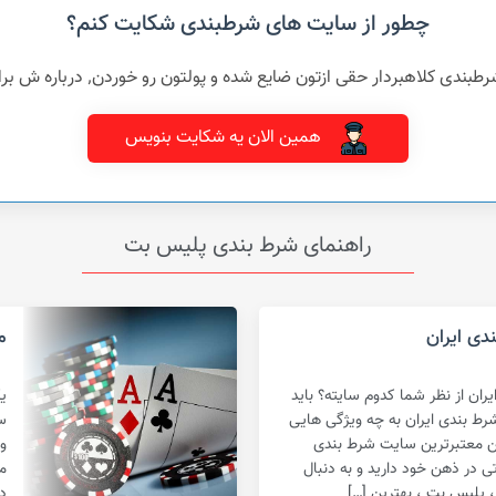
چطور از سایت های شرطبندی شکایت کنم؟
شده و پولتون رو خوردن٬ درباره ش برامون بنویسید و بهمراه مدارک تون برای ما ارسال کنین
همین الان یه شکایت بنویس
راهنمای شرط بندی پلیس بت
دی ایران
م
ان از نظر شما کدوم سایته؟ باید
ی
رط بندی ایران به چه ویژگی هایی
س
تن معتبرترین سایت شرط بندی
و
 در ذهن خود دارید و به دنبال
م
، پلیس بت ، بهترین […]
د