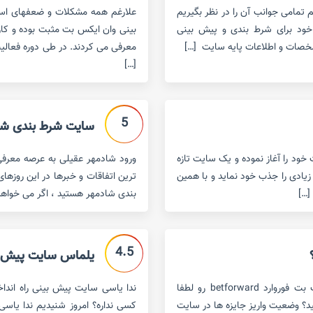
تمامی جوانب آن را در نظر بگیریم
علارغم همه مشکلات و ضعفهای اسا
 خود برای شرط بندی و پیش بینی
بینی وان ایکس بت مثبت بوده و کارب
خصات و اطلاعات پایه سایت […]
معرفی می کردند. در طی دوره فعالی
[…]
5
سایت شرط بندی شا
تی ست که فعالیت خود را آغاز نموده و یک سایت تازه
سته با تبلیغات فراوان در فضای مجازی ٬ کاربران زیادی را جذب خود نماید و با همین
ترین اتفاقات و خبرها در این روزهای
[…]
بندی شادمهر هستید ، اگر می خواهید 
4.5
یلماس سایت پیش بی
سایت پیش بینی فوتبال و کازینو بت فوروارد لینک جدید سایت بت فوروارد betforward رو لطفا
ندا یاسی سایت پیش بینی راه اندا
ید؟ وضعیت واریز جایزه ها در سایت
کسی نداره؟ امروز شنیدیم ندا یاسی