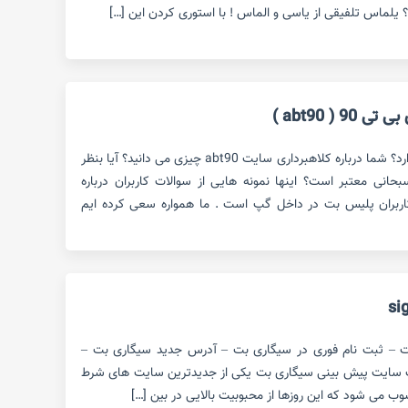
یلماس تلفیقی از یاسی و الماس ! با استوری کردن این […]
 ( abt90 )
کلاهبرداری سایت abt90 حقیقت دارد؟ شما درباره کلاهبرداری سایت abt90 چیزی می دانید؟ آیا بنظر
ی بی تی 90 ساشا سبحانی معتبر است؟ اینها نمونه هایی از سوالات کاربران درباره
کرد سایت پیش بینی abt90 کاربران پلیس بت در داخل گپ است . ما همواره سعی کرده ایم
ت – ثبت نام فوری در سیگاری بت – آدرس جدید سیگاری بت –
ت سایت پیش بینی سیگاری بت یکی از جدیدترین سایت های شرط
وب می شود که این روزها از محبوبیت بالایی در بین […]