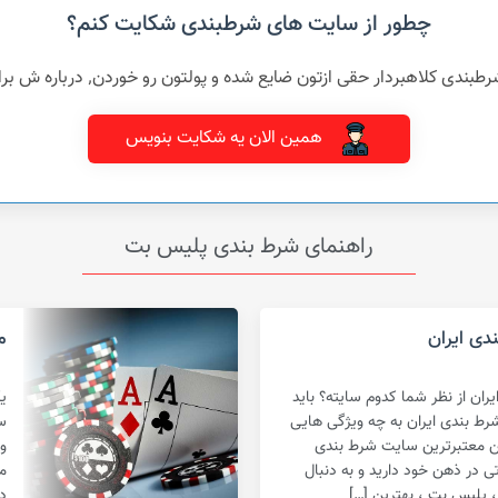
چطور از سایت های شرطبندی شکایت کنم؟
شده و پولتون رو خوردن٬ درباره ش برامون بنویسید و بهمراه مدارک تون برای ما ارسال کنین
همین الان یه شکایت بنویس
راهنمای شرط بندی پلیس بت
دی ایران
م
ان از نظر شما کدوم سایته؟ باید
ی
رط بندی ایران به چه ویژگی هایی
س
تن معتبرترین سایت شرط بندی
و
 در ذهن خود دارید و به دنبال
م
، پلیس بت ، بهترین […]
د