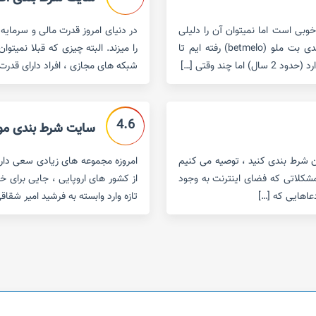
 فاکتور خوبی است اما نمیتوان آن را دلیلی
در دنیای امروز قدرت مالی و سرمای
برای نداشتن تخلف دانست.در این مقاله به سراغ سایت شرط بندی بت ملو (betmelo) رفته ایم تا
را میزند. البته چیزی که قبلا نمیتوا
چند وقتی […]
شبکه های مجازی ، افراد دارای قدر
4.6
سایت شرط بندی موبایل بت 
آن شرط بندی کنید ، توصیه می کنیم
امروزه مجموعه های زیادی سعی دارند 
ز مشکلاتی که فضای اینترنت به وجود
از کشور های اروپایی ، جایی برای خ
عاهایی که […]
تازه وارد وابسته به فرشید امیر شقاقی