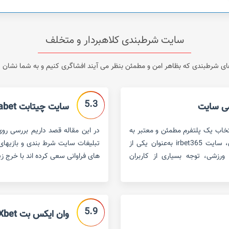
سایت شرطبندی کلاهبردار و متخلف
 شرطبندی که بظاهر امن و مطمئن بنظر می آیند افشاگری کنیم و به شما نشان دهی
5.3
سایت چیتابت chitabet
تخاب یک پلتفرم مطمئن و معتبر به
یکی از دغدغه‌های اصلی کاربران تبدیل شده است. در این میان، سایت irbet365 به‌عنوان یکی از
تبلیغات سایت شرط بندی و بازیهای ک
ورزشی، توجه بسیاری از کاربران
های فراوانی سعی کرده اند با خرج ز
5.9
وان ایکس بت 1Xbet – سایت مطمئن شرط بندی یا کلاهبردار