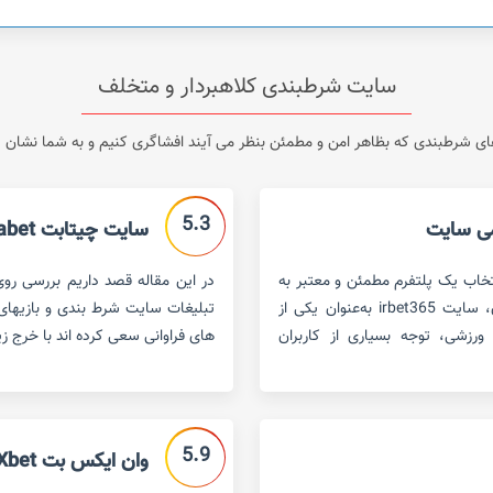
سایت شرطبندی کلاهبردار و متخلف
 شرطبندی که بظاهر امن و مطمئن بنظر می آیند افشاگری کنیم و به شما نشان دهی
5.3
سایت چیتابت chitabet
تخاب یک پلتفرم مطمئن و معتبر به
یکی از دغدغه‌های اصلی کاربران تبدیل شده است. در این میان، سایت irbet365 به‌عنوان یکی از
تبلیغات سایت شرط بندی و بازیهای ک
ورزشی، توجه بسیاری از کاربران
های فراوانی سعی کرده اند با خرج ز
5.9
وان ایکس بت 1Xbet – سایت مطمئن شرط بندی یا کلاهبردار