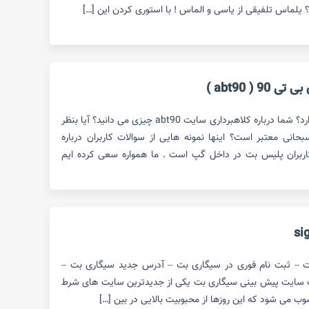
یلماس تلفیقی از یاسی و الماس ! با استوری کردن این […]
 ( abt90 )
کلاهبرداری سایت abt90 حقیقت دارد؟ شما درباره کلاهبرداری سایت abt90 چیزی می دانید؟ آیا بنظر
ی بی تی 90 ساشا سبحانی معتبر است؟ اینها نمونه هایی از سوالات کاربران درباره
کرد سایت پیش بینی abt90 کاربران پلیس بت در داخل گپ است . ما همواره سعی کرده ایم
ت – ثبت نام فوری در سیگاری بت – آدرس جدید سیگاری بت –
ت سایت پیش بینی سیگاری بت یکی از جدیدترین سایت های شرط
وب می شود که این روزها از محبوبیت بالایی در بین […]