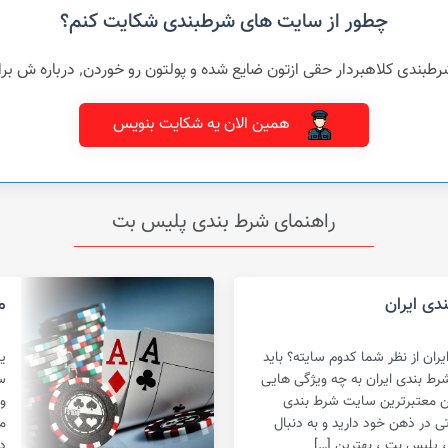
چطور از سایت های شرطبندی شکایت کنم؟
شده و پولتون رو خوردن٬ درباره ش برامون بنویسید و بهمراه مدارک تون برای ما ارسال کنین
همین الان یه شکایت بنویس
راهنمای شرط بندی پلیس بت
دی ایران
م
ان از نظر شما کدوم سایته؟ باید
ی
رط بندی ایران به چه ویژگی هایی
س
تن معتبرترین سایت شرط بندی
و
 در ذهن خود دارید و به دنبال
م
، پلیس بت ، بهترین […]
د