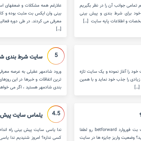
تمامی جوانب آن را در نظر بگیریم
علارغم همه مشکلات و ضعفهای اسا
 خود برای شرط بندی و پیش بینی
بینی وان ایکس بت مثبت بوده و کارب
خصات و اطلاعات پایه سایت […]
معرفی می کردند. در طی دوره فعالی
[…]
5
سایت شرط بندی شا
تی ست که فعالیت خود را آغاز نموده و یک سایت تازه
سته با تبلیغات فراوان در فضای مجازی ٬ کاربران زیادی را جذب خود نماید و با همین
ترین اتفاقات و خبرها در این روزهای
[…]
بندی شادمهر هستید ، اگر می خواهید 
4.5
یلماس سایت پیش بی
سایت پیش بینی فوتبال و کازینو بت فوروارد لینک جدید سایت بت فوروارد betforward رو لطفا
ندا یاسی سایت پیش بینی راه اندا
ید؟ وضعیت واریز جایزه ها در سایت
کسی نداره؟ امروز شنیدیم ندا یاسی