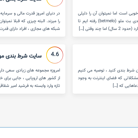
 فاکتور خوبی است اما نمیتوان آن را دلیلی
در دنیای امروز قدرت مالی و سرمای
برای نداشتن تخلف دانست.در این مقاله به سراغ سایت شرط بندی بت ملو (betmelo) رفته ایم تا
را میزند. البته چیزی که قبلا نمیتوا
چند وقتی […]
شبکه های مجازی ، افراد دارای قدر
4.6
سایت شرط بندی موبایل بت 
آن شرط بندی کنید ، توصیه می کنیم
امروزه مجموعه های زیادی سعی دارند 
ز مشکلاتی که فضای اینترنت به وجود
از کشور های اروپایی ، جایی برای خ
عاهایی که […]
تازه وارد وابسته به فرشید امیر شقاقی