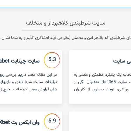
سایت شرطبندی کلاهبردار و متخلف
 شرطبندی که بظاهر امن و مطمئن بنظر می آیند افشاگری کنیم و به شما نشان دهی
5.3
سایت چیتابت chitabet
تخاب یک پلتفرم مطمئن و معتبر به
یکی از دغدغه‌های اصلی کاربران تبدیل شده است. در این میان، سایت irbet365 به‌عنوان یکی از
تبلیغات سایت شرط بندی و بازیهای ک
ورزشی، توجه بسیاری از کاربران
های فراوانی سعی کرده اند با خرج ز
5.9
وان ایکس بت 1Xbet – سایت مطمئن شرط بندی یا کلاهبردار