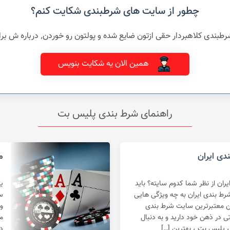
چطور از سایت های شرطبندی شکایت کنم؟
شده و پولتون رو خوردن٬ درباره ش برامون بنویسید و بهمراه مدارک تون برای ما ارسال کنین
همین الان یه شکایت بنویس
راهنمای شرط بندی پلیس بت
دی ایران
م
ان از نظر شما کدوم سایته؟ باید
ی
رط بندی ایران به چه ویژگی هایی
س
تن معتبرترین سایت شرط بندی
و
 در ذهن خود دارید و به دنبال
م
، پلیس بت ، بهترین […]
د