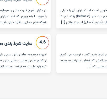
 فاکتور خوبی است اما نمیتوان آن را دلیلی
در دنیای امروز قدرت مالی و سرمای
برای نداشتن تخلف دانست.در این مقاله به سراغ سایت شرط بندی بت ملو (betmelo) رفته ایم تا
را میزند. البته چیزی که قبلا نمیتوا
چند وقتی […]
شبکه های مجازی ، افراد دارای قدر
4.6
سایت شرط بندی موبایل بت 
آن شرط بندی کنید ، توصیه می کنیم
امروزه مجموعه های زیادی سعی دارند 
ز مشکلاتی که فضای اینترنت به وجود
از کشور های اروپایی ، جایی برای خ
عاهایی که […]
تازه وارد وابسته به فرشید امیر شقاقی