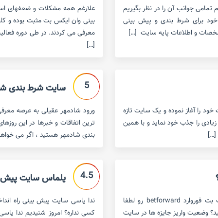
تمامی جوانب آن را در نظر بگیریم
علارغم همه مشکلات و ضعفهای اسا
 خود برای شرط بندی و پیش بینی
بینی وان ایکس بت مثبت بوده و کارب
خصات و اطلاعات پایه سایت […]
معرفی می کردند. در طی دوره فعالی
[…]
5
سایت شرط بندی شا
تی ست که فعالیت خود را آغاز نموده و یک سایت تازه
سته با تبلیغات فراوان در فضای مجازی ٬ کاربران زیادی را جذب خود نماید و با همین
ترین اتفاقات و خبرها در این روزهای
[…]
بندی شادمهر هستید ، اگر می خواهید 
4.5
یلماس سایت پیش بی
سایت پیش بینی فوتبال و کازینو بت فوروارد لینک جدید سایت بت فوروارد betforward رو لطفا
ندا یاسی سایت پیش بینی راه اندا
ید؟ وضعیت واریز جایزه ها در سایت
کسی نداره؟ امروز شنیدیم ندا یاسی