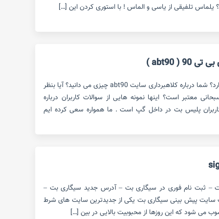
یلماس تلفیقی از یاسی و الماس ! با استوری کردن این […]
 ( abt90 )
کلاهبرداری سایت abt90 حقیقت دارد؟ شما درباره کلاهبرداری سایت abt90 چیزی می دانید؟ آیا بنظر
ی بی تی 90 ساشا سبحانی معتبر است؟ اینها نمونه هایی از سوالات کاربران درباره
کرد سایت پیش بینی abt90 کاربران پلیس بت در داخل گپ است . ما همواره سعی کرده ایم
ت – ثبت نام فوری در سیگاری بت – آدرس جدید سیگاری بت –
ت سایت پیش بینی سیگاری بت یکی از جدیدترین سایت های شرط
وب می شود که این روزها از محبوبیت بالایی در بین […]