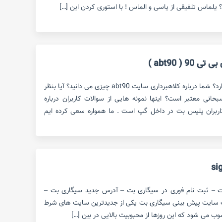
یلماس تلفیقی از یاسی و الماس ! با استوری کردن این […]
 ( abt90 )
کلاهبرداری سایت abt90 حقیقت دارد؟ شما درباره کلاهبرداری سایت abt90 چیزی می دانید؟ آیا بنظر
ی بی تی 90 ساشا سبحانی معتبر است؟ اینها نمونه هایی از سوالات کاربران درباره
کرد سایت پیش بینی abt90 کاربران پلیس بت در داخل گپ است . ما همواره سعی کرده ایم
ت – ثبت نام فوری در سیگاری بت – آدرس جدید سیگاری بت –
ت سایت پیش بینی سیگاری بت یکی از جدیدترین سایت های شرط
وب می شود که این روزها از محبوبیت بالایی در بین […]