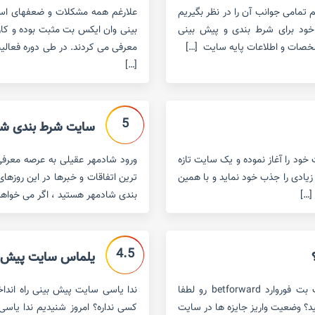
تمامی جوانب آن را در نظر بگیریم
علارغم همه مشکلات و ضعفهای اسا
 خود برای شرط بندی و پیش بینی
بینی وان ایکس بت مثبت بوده و کارب
خصات و اطلاعات پایه سایت […]
معرفی می کردند. در طی دوره فعالی
[…]
5
سایت شرط بندی شا
تی ست که فعالیت خود را آغاز نموده و یک سایت تازه
سته با تبلیغات فراوان در فضای مجازی ٬ کاربران زیادی را جذب خود نماید و با همین
ترین اتفاقات و خبرها در این روزهای
[…]
بندی شادمهر هستید ، اگر می خواهید 
4.5
یلماس سایت پیش بی
سایت پیش بینی فوتبال و کازینو بت فوروارد لینک جدید سایت بت فوروارد betforward رو لطفا
ندا یاسی سایت پیش بینی راه اندا
ید؟ وضعیت واریز جایزه ها در سایت
کسی نداره؟ امروز شنیدیم ندا یاسی