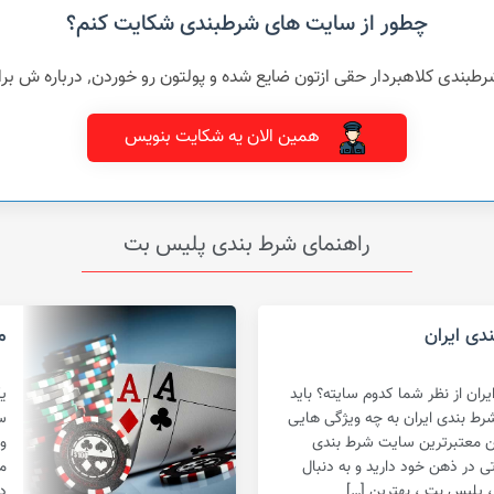
چطور از سایت های شرطبندی شکایت کنم؟
شده و پولتون رو خوردن٬ درباره ش برامون بنویسید و بهمراه مدارک تون برای ما ارسال کنین
همین الان یه شکایت بنویس
راهنمای شرط بندی پلیس بت
دی ایران
م
ان از نظر شما کدوم سایته؟ باید
ی
رط بندی ایران به چه ویژگی هایی
س
تن معتبرترین سایت شرط بندی
و
 در ذهن خود دارید و به دنبال
م
، پلیس بت ، بهترین […]
د