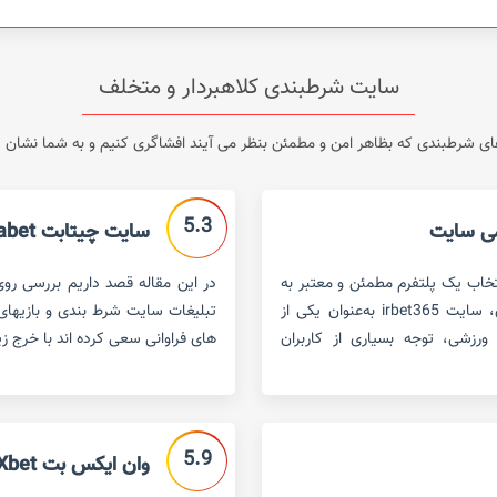
سایت شرطبندی کلاهبردار و متخلف
 شرطبندی که بظاهر امن و مطمئن بنظر می آیند افشاگری کنیم و به شما نشان دهی
5.3
سایت چیتابت chitabet
تخاب یک پلتفرم مطمئن و معتبر به
یکی از دغدغه‌های اصلی کاربران تبدیل شده است. در این میان، سایت irbet365 به‌عنوان یکی از
تبلیغات سایت شرط بندی و بازیهای ک
ورزشی، توجه بسیاری از کاربران
های فراوانی سعی کرده اند با خرج ز
5.9
وان ایکس بت 1Xbet – سایت مطمئن شرط بندی یا کلاهبردار