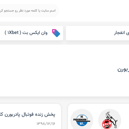
ی انفجار
وان ایکس بت ( ۱Xbet )
بورن
پخش زنده فوتبال پادربورن کلن جمعه ۱۶
۱۳۹۸/۱۲/۱۶