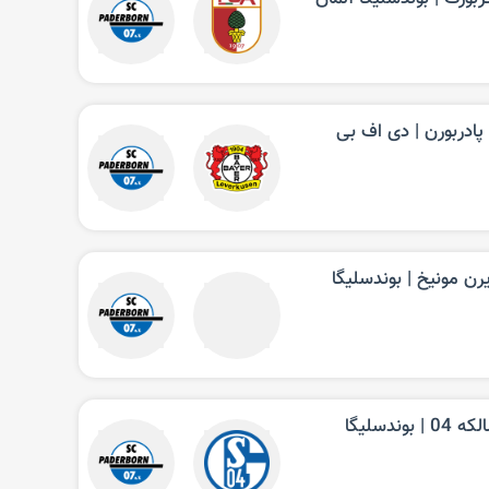
پادربورن‌ | دی اف بی
رن مونیخ‌ | بوندسلیگا
پخش زنده فوتبال پادربورن شالکه 04‌ | بوندسلیگا