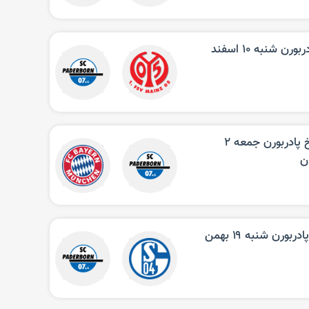
پخش زنده فوتبال ماینتس پادربورن شنبه ۱۰ اسفند
پخش زنده فوتبال بایرن مونیخ پادربورن جمعه ۲
پخش زنده فوتبال شالکه 04 پادربورن شنبه ۱۹ بهمن